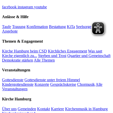
facebook
instagram
youtube
Anlässe & Hilfe
Taufe
Trauung
Konfirmation
Bestattung
KiTa
Seelsorge
Alle
Angebote
Themen & Engagement
Kirche Hamburg beim CSD
Kirchliches Engagement
Was sagt
Kirche eigentlich zu...
Sterben und Trost
Quartier und Gemeinschaft
Demokratie stärken
Alle Themen
Veranstaltungen
Gottesdienste
Gottesdienste unter freiem Himmel
Kindergottesdienste
Konzerte
Gesprächskreise
Chormusik
Alle
Veranstaltungen
Kirche Hamburg
Über uns
Gemeinden
Kontakt
Karriere
Kirchenmusik in Hamburg