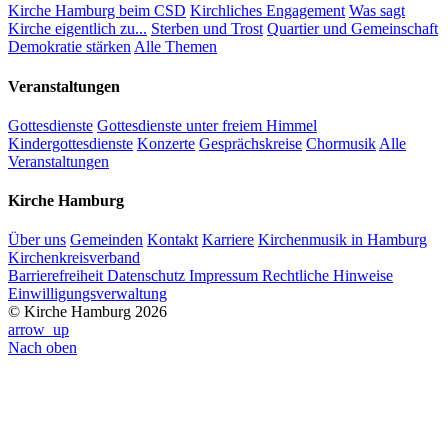
Kirche Hamburg beim CSD
Kirchliches Engagement
Was sagt
Kirche eigentlich zu...
Sterben und Trost
Quartier und Gemeinschaft
Demokratie stärken
Alle Themen
Veranstaltungen
Gottesdienste
Gottesdienste unter freiem Himmel
Kindergottesdienste
Konzerte
Gesprächskreise
Chormusik
Alle
Veranstaltungen
Kirche Hamburg
Über uns
Gemeinden
Kontakt
Karriere
Kirchenmusik in Hamburg
Kirchenkreisverband
Barrierefreiheit
Datenschutz
Impressum
Rechtliche Hinweise
Einwilligungsverwaltung
© Kirche Hamburg 2026
arrow_up
Nach oben