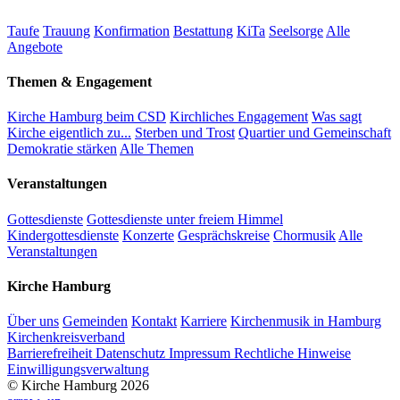
Taufe
Trauung
Konfirmation
Bestattung
KiTa
Seelsorge
Alle
Angebote
Themen & Engagement
Kirche Hamburg beim CSD
Kirchliches Engagement
Was sagt
Kirche eigentlich zu...
Sterben und Trost
Quartier und Gemeinschaft
Demokratie stärken
Alle Themen
Veranstaltungen
Gottesdienste
Gottesdienste unter freiem Himmel
Kindergottesdienste
Konzerte
Gesprächskreise
Chormusik
Alle
Veranstaltungen
Kirche Hamburg
Über uns
Gemeinden
Kontakt
Karriere
Kirchenmusik in Hamburg
Kirchenkreisverband
Barrierefreiheit
Datenschutz
Impressum
Rechtliche Hinweise
Einwilligungsverwaltung
© Kirche Hamburg 2026