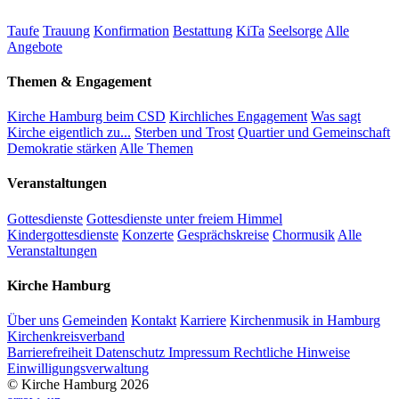
Taufe
Trauung
Konfirmation
Bestattung
KiTa
Seelsorge
Alle
Angebote
Themen & Engagement
Kirche Hamburg beim CSD
Kirchliches Engagement
Was sagt
Kirche eigentlich zu...
Sterben und Trost
Quartier und Gemeinschaft
Demokratie stärken
Alle Themen
Veranstaltungen
Gottesdienste
Gottesdienste unter freiem Himmel
Kindergottesdienste
Konzerte
Gesprächskreise
Chormusik
Alle
Veranstaltungen
Kirche Hamburg
Über uns
Gemeinden
Kontakt
Karriere
Kirchenmusik in Hamburg
Kirchenkreisverband
Barrierefreiheit
Datenschutz
Impressum
Rechtliche Hinweise
Einwilligungsverwaltung
© Kirche Hamburg 2026