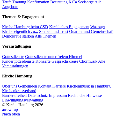
Taufe
Trauung
Konfirmation
Bestattung
KiTa
Seelsorge
Alle
Angebote
Themen & Engagement
Kirche Hamburg beim CSD
Kirchliches Engagement
Was sagt
Kirche eigentlich zu...
Sterben und Trost
Quartier und Gemeinschaft
Demokratie stärken
Alle Themen
Veranstaltungen
Gottesdienste
Gottesdienste unter freiem Himmel
Kindergottesdienste
Konzerte
Gesprächskreise
Chormusik
Alle
Veranstaltungen
Kirche Hamburg
Über uns
Gemeinden
Kontakt
Karriere
Kirchenmusik in Hamburg
Kirchenkreisverband
Barrierefreiheit
Datenschutz
Impressum
Rechtliche Hinweise
Einwilligungsverwaltung
© Kirche Hamburg 2026
arrow_up
Nach oben