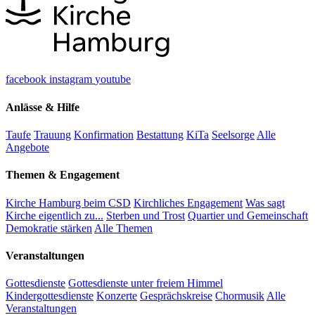
facebook
instagram
youtube
Anlässe & Hilfe
Taufe
Trauung
Konfirmation
Bestattung
KiTa
Seelsorge
Alle
Angebote
Themen & Engagement
Kirche Hamburg beim CSD
Kirchliches Engagement
Was sagt
Kirche eigentlich zu...
Sterben und Trost
Quartier und Gemeinschaft
Demokratie stärken
Alle Themen
Veranstaltungen
Gottesdienste
Gottesdienste unter freiem Himmel
Kindergottesdienste
Konzerte
Gesprächskreise
Chormusik
Alle
Veranstaltungen