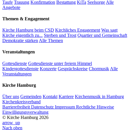
Taufe
Trauung
Konfirmation
Bestattung
KiTa
Seelsorge
Alle
Angebote
Themen & Engagement
Kirche Hamburg beim CSD
Kirchliches Engagement
Was sagt
Kirche eigentlich zu...
Sterben und Trost
Quartier und Gemeinschaft
Demokratie stärken
Alle Themen
Veranstaltungen
Gottesdienste
Gottesdienste unter freiem Himmel
Kindergottesdienste
Konzerte
Gesprächskreise
Chormusik
Alle
Veranstaltungen
Kirche Hamburg
Über uns
Gemeinden
Kontakt
Karriere
Kirchenmusik in Hamburg
Kirchenkreisverband
Barrierefreiheit
Datenschutz
Impressum
Rechtliche Hinweise
Einwilligungsverwaltung
© Kirche Hamburg 2026
arrow_up
Nach oben