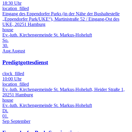
18:30 Uhr
location_filled
Eingang des Eppendorfer Parks (in der Nähe der Bushaltestelle
„Eppendorfer Park/UKE“), Martinistraße 52 / Eingang-Ost des
UKE, 20251 Hamburg
house
Ev.-luth. Kirchengemeinde St. Markus-Hoheluft
So.
30.
Aug
August
Predigtgottesdienst
clock_filled
10:00 Uhr
location_filled
Ev.-luth. Kirchengemeinde St. Markus-Hoheluft, Heider Straße 1,
20251 Hamburg
house
Ev.-luth. Kirchengemeinde St. Markus-Hoheluft
Di.
01.
Sep
September