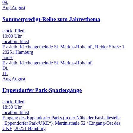
09.
Aug
August
Sommerpredigt-Reihe zum Jahresthema
clock_filled
10:00 Uhr
location_filled
Ev.-luth. Kirchengemeinde St. Markus-Hoheluft, Heider Straße 1,
20251 Hamburg
house
Ev.-luth. Kirchengemeinde St. Markus-Hoheluft
Di.
11.
Aug
August
Eppendorfer Park-Spaziergänge
clock_filled
18:30 Uhr
location_filled
Eingang des Eppendorfer Parks (in der Nähe der Bushaltestelle
„Eppendorfer Park/UKE“), Martinistraße 52 / Eingang-Ost des
UKE, 20251 Hamburg