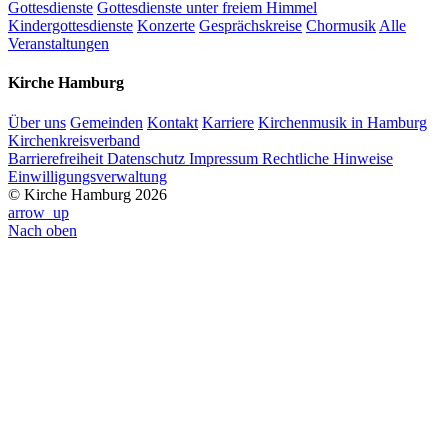
Gottesdienste
Gottesdienste unter freiem Himmel
Kindergottesdienste
Konzerte
Gesprächskreise
Chormusik
Alle
Veranstaltungen
Kirche Hamburg
Über uns
Gemeinden
Kontakt
Karriere
Kirchenmusik in Hamburg
Kirchenkreisverband
Barrierefreiheit
Datenschutz
Impressum
Rechtliche Hinweise
Einwilligungsverwaltung
© Kirche Hamburg 2026
arrow_up
Nach oben