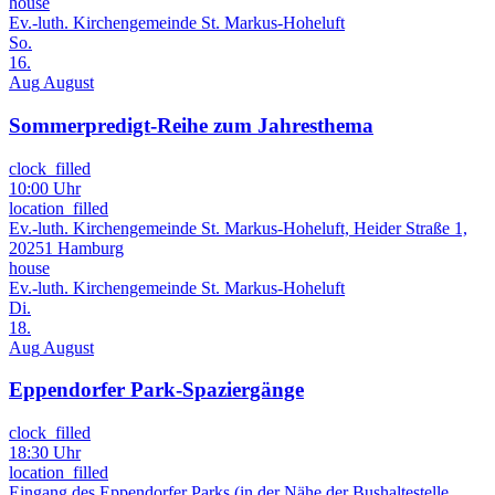
house
Ev.-luth. Kirchengemeinde St. Markus-Hoheluft
So.
16.
Aug
August
Sommerpredigt-Reihe zum Jahresthema
clock_filled
10:00 Uhr
location_filled
Ev.-luth. Kirchengemeinde St. Markus-Hoheluft, Heider Straße 1,
20251 Hamburg
house
Ev.-luth. Kirchengemeinde St. Markus-Hoheluft
Di.
18.
Aug
August
Eppendorfer Park-Spaziergänge
clock_filled
18:30 Uhr
location_filled
Eingang des Eppendorfer Parks (in der Nähe der Bushaltestelle