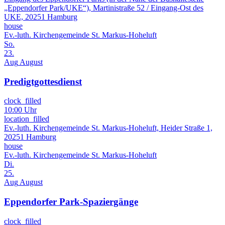
„Eppendorfer Park/UKE“), Martinistraße 52 / Eingang-Ost des
UKE, 20251 Hamburg
house
Ev.-luth. Kirchengemeinde St. Markus-Hoheluft
So.
23.
Aug
August
Predigtgottesdienst
clock_filled
10:00 Uhr
location_filled
Ev.-luth. Kirchengemeinde St. Markus-Hoheluft, Heider Straße 1,
20251 Hamburg
house
Ev.-luth. Kirchengemeinde St. Markus-Hoheluft
Di.
25.
Aug
August
Eppendorfer Park-Spaziergänge
clock_filled