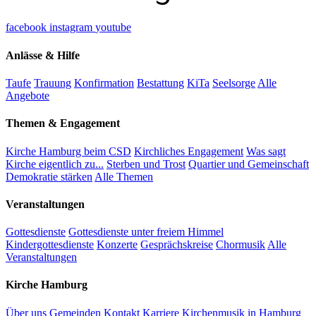
facebook
instagram
youtube
Anlässe & Hilfe
Taufe
Trauung
Konfirmation
Bestattung
KiTa
Seelsorge
Alle
Angebote
Themen & Engagement
Kirche Hamburg beim CSD
Kirchliches Engagement
Was sagt
Kirche eigentlich zu...
Sterben und Trost
Quartier und Gemeinschaft
Demokratie stärken
Alle Themen
Veranstaltungen
Gottesdienste
Gottesdienste unter freiem Himmel
Kindergottesdienste
Konzerte
Gesprächskreise
Chormusik
Alle
Veranstaltungen
Kirche Hamburg
Über uns
Gemeinden
Kontakt
Karriere
Kirchenmusik in Hamburg