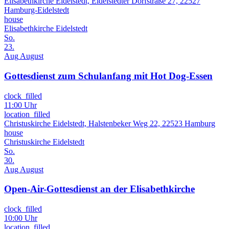
Elisabethkirche Eidelstedt, Eidelstedter Dorfstraße 27, 22527
Hamburg-Eidelstedt
house
Elisabethkirche Eidelstedt
So.
23.
Aug
August
Gottesdienst zum Schulanfang mit Hot Dog-Essen
clock_filled
11:00 Uhr
location_filled
Christuskirche Eidelstedt, Halstenbeker Weg 22, 22523 Hamburg
house
Christuskirche Eidelstedt
So.
30.
Aug
August
Open-Air-Gottesdienst an der Elisabethkirche
clock_filled
10:00 Uhr
location_filled