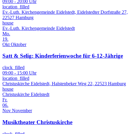
09:00 - 20:00 Uhr
location_filled
Ev.-Luth. Kirchengemeinde Eidelstedt, Eidelstedter Dorfstraße 27,
22527 Hamburg
house
Ev.-Luth. Kirchengemeinde Eidelstedt
Mo.
19.
Okt
Oktober
Satt & Selig: Kinderferienwoche für 6-12-Jährige
clock_filled
09:00 - 15:00 Uhr
location_filled
Christuskirche Eidelstedt, Halstenbeker Weg 22, 22523 Hamburg
house
Christuskirche Eidelstedt
Fr.
06.
Nov
November
Musiktheater Christuskirche
clock_filled