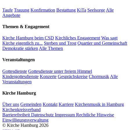
Taufe
Trauung
Konfirmation
Bestattung
KiTa
Seelsorge
Alle
Angebote
Themen & Engagement
Kirche Hamburg beim CSD
Kirchliches Engagement
Was sagt
Kirche eigentlich zu...
Sterben und Trost
Quartier und Gemeinschaft
Demokratie stärken
Alle Themen
Veranstaltungen
Gottesdienste
Gottesdienste unter freiem Himmel
Kindergottesdienste
Konzerte
Gesprächskreise
Chormusik
Alle
Veranstaltungen
Kirche Hamburg
Über uns
Gemeinden
Kontakt
Karriere
Kirchenmusik in Hamburg
Kirchenkreisverband
Barrierefreiheit
Datenschutz
Impressum
Rechtliche Hinweise
Einwilligungsverwaltung
© Kirche Hamburg 2026