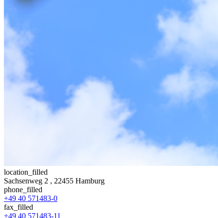
location_filled
Sachsenweg 2
, 22455 Hamburg
phone_filled
+49 40 571483-0
fax_filled
+49 40 571483-11