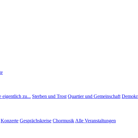
te
 eigentlich zu...
Sterben und Trost
Quartier und Gemeinschaft
Demokra
Konzerte
Gesprächskreise
Chormusik
Alle Veranstaltungen