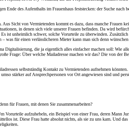
gegen Ende des Aufenthalts im Frauenhaus feststecken: der Suche nac
. Aus Sicht von Vermietenden kommt es dazu, dass manche Frauen ke
ationen, in denen sich viele unserer Frauen befinden. Da wird befürcht
Es ist unheimlich schwer, solche Vorurteile zu überwinden. Zusätzlich 
 – was für einen verlässlicheren Mieter kann man sich denn wünschen 
igitalisierung, die ja eigentlich alles einfacher machen soll: Wie al
roße Frage: Über welche Mailadresse machen wir das? Die von der Ber
ladressen selbstständig Kontakt zu Vermietenden aufnehmen könnten. A
wir umso stärker auf Ansprechpersonen vor Ort angewiesen sind und per
 denn für Frauen, mit denen Sie zusammenarbeiten?
m Vorurteile aufzuhebeln, ein Beispiel von einer Frau, deren Mann Juris
tellos ist. Diese Frau hatte absolut nichts, als sie zu uns kam. Und da
eligkeiten.