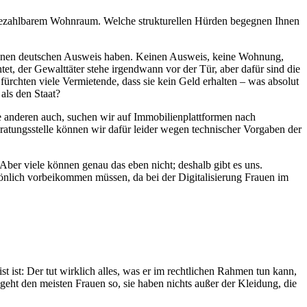
h bezahlbarem Wohnraum. Welche strukturellen Hürden begegnen Ihnen
inen deutschen Ausweis haben. Keinen Ausweis, keine Wohnung,
et, der Gewalttäter stehe irgendwann vor der Tür, aber dafür sind die
fürchten viele Vermietende, dass sie kein Geld erhalten – was absolut
als den Staat?
le anderen auch, suchen wir auf Immobilienplattformen nach
atungsstelle können wir dafür leider wegen technischer Vorgaben der
ber viele können genau das eben nicht; deshalb gibt es uns.
sönlich vorbeikommen müssen, da bei der Digitalisierung Frauen im
t ist: Der tut wirklich alles, was er im rechtlichen Rahmen tun kann,
s geht den meisten Frauen so, sie haben nichts außer der Kleidung, die