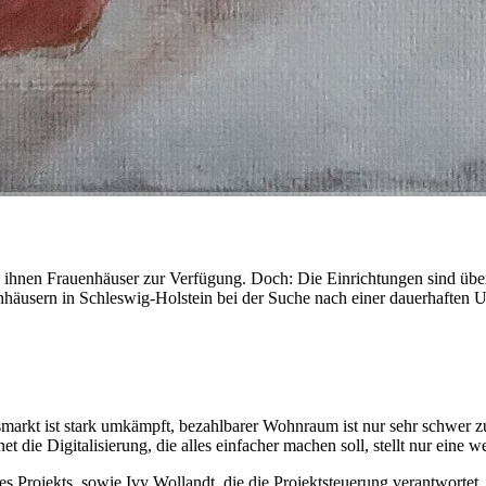
hnen Frauenhäuser zur Verfügung. Doch: Die Einrichtungen sind über
häusern in Schleswig-Holstein bei der Suche nach einer dauerhaften U
gsmarkt ist stark umkämpft, bezahlbarer Wohnraum ist nur sehr schwer 
die Digitalisierung, die alles einfacher machen soll, stellt nur eine w
s Projekts, sowie Ivy Wollandt, die die Projektsteuerung verantwortet