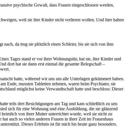
m massive psychische Gewalt, dass Frauen eingeschlossen werden,
hweigen, weil sie ihre Kinder nicht verlieren wollen. Und hier haben
ach, da trug sie plötzlich einen Schleier, bis sie sich von ihm
ines Tages stand er vor ihrer Wohnungstür, hat sie, ihre Kinder und
nd dort hat sie dann erst einmal die gesamte Belegschaft –
owert.
quatscht hatte, während wir uns um alle Unterlagen gekümmert haben.
 am Ende, mussten Tabletten nehmen, waren beim Psychiater, sie
utschland möglichst keine Verwandtschaft hatte und beschloss: Dieser
hatte teils drei Besichtigungen am Tag und kam schließlich zu uns
chied sich für eine Wohnung und eine Ausbildung, die sie glänzend
heimlich von ihrer Mutter unterrichtet wurde, weil sie nicht zu
e hat auch so vielen anderen Frauen in ihrer Zeit im Frauenhaus
terstützt. Dieses Erlebnis ist für mich bis heute ganz besonders.