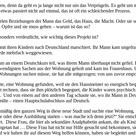
eren, denn da geht es ja lange nicht nur um das Verprügeln. Es geht u
as passiert nicht auf einmal, das ist oft ein schleichender Prozess.
vielen Beziehungen der Mann das Geld, das Haus, die Macht. Oder sie sc
as Opfer und sie muss gehen – warum ist das so?
sonders verdeutlicht, wie wichtig dieses Projekt ist?
it ihren Kindern nach Deutschland marschiert. Ihr Mann kam ungefragt n
wurde mehrfach weggewiesen.
ahm an einem Deutschkurs teil, was ihrem Mann überhaupt nicht gefiel. E
notwendigsten Sachen aus der Wohnung geholt und kam ins Frauenhaus. U
Wohnungen suchen müsse, sie hat alle mitgezogen; von uns zuvor emp
bte, eine Wohnung gefunden, weil sie den Hausmeister so energisch be
rechnen, dass sie ihm plötzlich begegnet, die Kinder waren psychisch
sen. Und von einem auf den anderen Tag schaute sie, wo ihr Mann in De
amilie – einen Hauptschulabschluss auf Deutsch.
gelmäßig den ganzen Weg in diese neue Stadt und suchte eine Wohnung, 
e oder diese Ausbildung starten – was mache ich denn jetzt?“ Sie ents
rt. Diese Frau, die hier als sekundäre Analphabetin ankam, die als Kind 
angetan hat … Diese Frau hat nicht nur Hilfe gesucht und bekommen, si
 wir haben ihr auf diesem Weg helfen können, haben sie begleitet und un