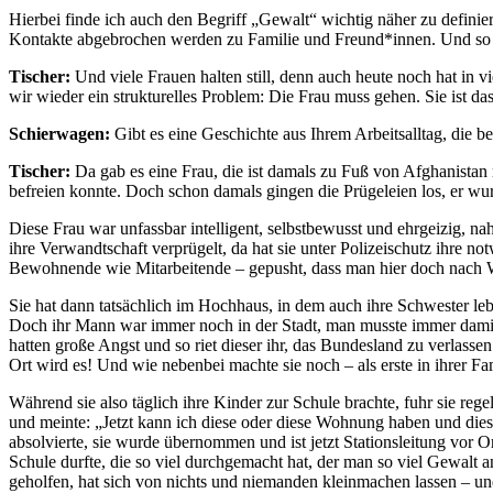
Hierbei finde ich auch den Begriff „Gewalt“ wichtig näher zu defini
Kontakte abgebrochen werden zu Familie und Freund*innen. Und so etw
Tischer:
Und viele Frauen halten still, denn auch heute noch hat in 
wir wieder ein strukturelles Problem: Die Frau muss gehen. Sie ist d
Schierwagen:
Gibt es eine Geschichte aus Ihrem Arbeitsalltag, die be
Tischer:
Da gab es eine Frau, die ist damals zu Fuß von Afghanistan m
befreien konnte. Doch schon damals gingen die Prügeleien los, er 
Diese Frau war unfassbar intelligent, selbstbewusst und ehrgeizig, n
ihre Verwandtschaft verprügelt, da hat sie unter Polizeischutz ihre 
Bewohnende wie Mitarbeitende – gepusht, dass man hier doch nach 
Sie hat dann tatsächlich im Hochhaus, in dem auch ihre Schwester le
Doch ihr Mann war immer noch in der Stadt, man musste immer damit 
hatten große Angst und so riet dieser ihr, das Bundesland zu verlas
Ort wird es! Und wie nebenbei machte sie noch – als erste in ihrer F
Während sie also täglich ihre Kinder zur Schule brachte, fuhr sie re
und meinte: „Jetzt kann ich diese oder diese Wohnung haben und dies
absolvierte, sie wurde übernommen und ist jetzt Stationsleitung vor O
Schule durfte, die so viel durchgemacht hat, der man so viel Gewalt 
geholfen, hat sich von nichts und niemanden kleinmachen lassen – und