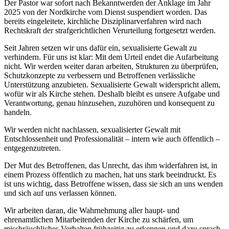
Der Pastor war sofort nach Bekanntwerden der Anklage im Jahr
2025 von der Nordkirche vom Dienst suspendiert worden. Das
bereits eingeleitete, kirchliche Disziplinarverfahren wird nach
Rechtskraft der strafgerichtlichen Verurteilung fortgesetzt werden.
Seit Jahren setzen wir uns dafür ein, sexualisierte Gewalt zu
verhindern. Für uns ist klar: Mit dem Urteil endet die Aufarbeitung
nicht. Wir werden weiter daran arbeiten, Strukturen zu überprüfen,
Schutzkonzepte zu verbessern und Betroffenen verlässliche
Unterstützung anzubieten. Sexualisierte Gewalt widerspricht allem,
wofür wir als Kirche stehen. Deshalb bleibt es unsere Aufgabe und
Verantwortung, genau hinzusehen, zuzuhören und konsequent zu
handeln.
Wir werden nicht nachlassen, sexualisierter Gewalt mit
Entschlossenheit und Professionalität – intern wie auch öffentlich –
entgegenzutreten.
Der Mut des Betroffenen, das Unrecht, das ihm widerfahren ist, in
einem Prozess öffentlich zu machen, hat uns stark beeindruckt. Es
ist uns wichtig, dass Betroffene wissen, dass sie sich an uns wenden
und sich auf uns verlassen können.
Wir arbeiten daran, die Wahrnehmung aller haupt- und
ehrenamtlichen Mitarbeitenden der Kirche zu schärfen, um
missbräuchliches Verhalten frühzeitig zu erkennen und dazu sprach-