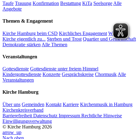
Taufe
Trauung
Konfirmation
Bestattung
KiTa
Seelsorge
Alle
Angebote
Themen & Engagement
Kirche Hamburg beim CSD
Kirchliches Engagement
Was sagt
Kirche eigentlich zu...
Sterben und Trost
Quartier und Gemeinschaft
Demokratie stärken
Alle Themen
Veranstaltungen
Gottesdienste
Gottesdienste unter freiem Himmel
Kindergottesdienste
Konzerte
Gesprächskreise
Chormusik
Alle
Veranstaltungen
Kirche Hamburg
Über uns
Gemeinden
Kontakt
Karriere
Kirchenmusik in Hamburg
Kirchenkreisverband
Barrierefreiheit
Datenschutz
Impressum
Rechtliche Hinweise
Einwilligungsverwaltung
© Kirche Hamburg 2026
arrow_up
Nach oben