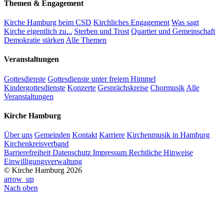
Themen & Engagement
Kirche Hamburg beim CSD
Kirchliches Engagement
Was sagt
Kirche eigentlich zu...
Sterben und Trost
Quartier und Gemeinschaft
Demokratie stärken
Alle Themen
Veranstaltungen
Gottesdienste
Gottesdienste unter freiem Himmel
Kindergottesdienste
Konzerte
Gesprächskreise
Chormusik
Alle
Veranstaltungen
Kirche Hamburg
Über uns
Gemeinden
Kontakt
Karriere
Kirchenmusik in Hamburg
Kirchenkreisverband
Barrierefreiheit
Datenschutz
Impressum
Rechtliche Hinweise
Einwilligungsverwaltung
© Kirche Hamburg 2026
arrow_up
Nach oben