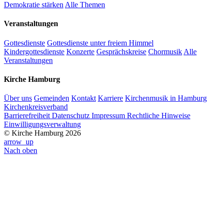
Demokratie stärken
Alle Themen
Veranstaltungen
Gottesdienste
Gottesdienste unter freiem Himmel
Kindergottesdienste
Konzerte
Gesprächskreise
Chormusik
Alle
Veranstaltungen
Kirche Hamburg
Über uns
Gemeinden
Kontakt
Karriere
Kirchenmusik in Hamburg
Kirchenkreisverband
Barrierefreiheit
Datenschutz
Impressum
Rechtliche Hinweise
Einwilligungsverwaltung
© Kirche Hamburg 2026
arrow_up
Nach oben