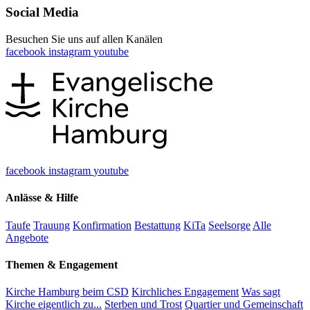
Social Media
Besuchen Sie uns auf allen Kanälen
facebook
instagram
youtube
facebook
instagram
youtube
Anlässe & Hilfe
Taufe
Trauung
Konfirmation
Bestattung
KiTa
Seelsorge
Alle
Angebote
Themen & Engagement
Kirche Hamburg beim CSD
Kirchliches Engagement
Was sagt
Kirche eigentlich zu...
Sterben und Trost
Quartier und Gemeinschaft