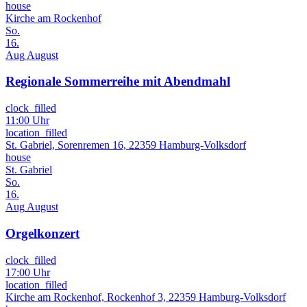
house
Kirche am Rockenhof
So.
16.
Aug
August
Regionale Sommerreihe mit Abendmahl
clock_filled
11:00 Uhr
location_filled
St. Gabriel, Sorenremen 16, 22359 Hamburg-Volksdorf
house
St. Gabriel
So.
16.
Aug
August
Orgelkonzert
clock_filled
17:00 Uhr
location_filled
Kirche am Rockenhof, Rockenhof 3, 22359 Hamburg-Volksdorf