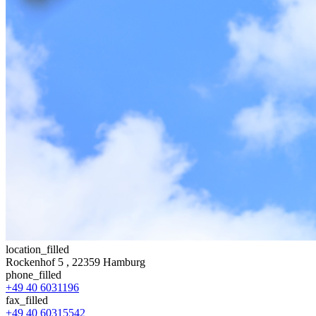
location_filled
Rockenhof 5
, 22359 Hamburg
phone_filled
+49 40 6031196
fax_filled
+49 40 60315542