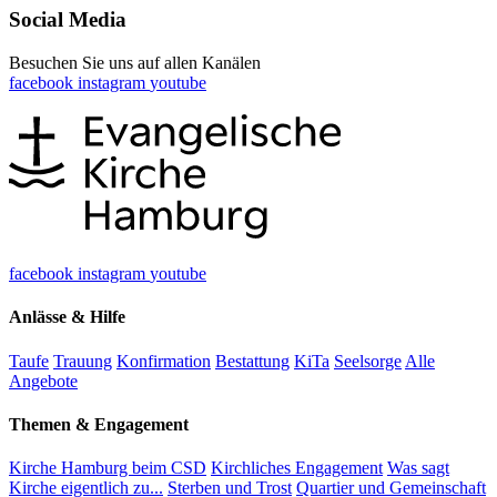
Social Media
Besuchen Sie uns auf allen Kanälen
facebook
instagram
youtube
facebook
instagram
youtube
Anlässe & Hilfe
Taufe
Trauung
Konfirmation
Bestattung
KiTa
Seelsorge
Alle
Angebote
Themen & Engagement
Kirche Hamburg beim CSD
Kirchliches Engagement
Was sagt
Kirche eigentlich zu...
Sterben und Trost
Quartier und Gemeinschaft