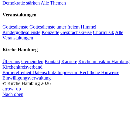
Demokratie stärken
Alle Themen
Veranstaltungen
Gottesdienste
Gottesdienste unter freiem Himmel
Kindergottesdienste
Konzerte
Gesprächskreise
Chormusik
Alle
Veranstaltungen
Kirche Hamburg
Über uns
Gemeinden
Kontakt
Karriere
Kirchenmusik in Hamburg
Kirchenkreisverband
Barrierefreiheit
Datenschutz
Impressum
Rechtliche Hinweise
Einwilligungsverwaltung
© Kirche Hamburg 2026
arrow_up
Nach oben