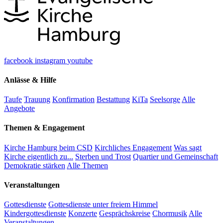
facebook
instagram
youtube
Anlässe & Hilfe
Taufe
Trauung
Konfirmation
Bestattung
KiTa
Seelsorge
Alle
Angebote
Themen & Engagement
Kirche Hamburg beim CSD
Kirchliches Engagement
Was sagt
Kirche eigentlich zu...
Sterben und Trost
Quartier und Gemeinschaft
Demokratie stärken
Alle Themen
Veranstaltungen
Gottesdienste
Gottesdienste unter freiem Himmel
Kindergottesdienste
Konzerte
Gesprächskreise
Chormusik
Alle
Veranstaltungen