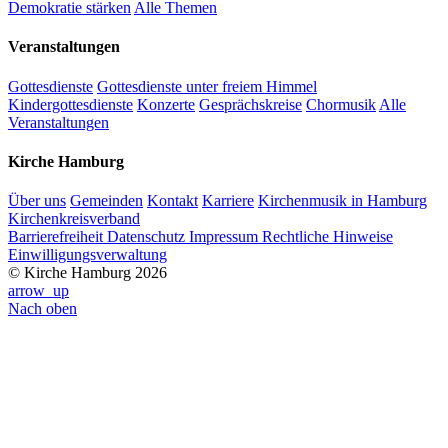
Demokratie stärken
Alle Themen
Veranstaltungen
Gottesdienste
Gottesdienste unter freiem Himmel
Kindergottesdienste
Konzerte
Gesprächskreise
Chormusik
Alle
Veranstaltungen
Kirche Hamburg
Über uns
Gemeinden
Kontakt
Karriere
Kirchenmusik in Hamburg
Kirchenkreisverband
Barrierefreiheit
Datenschutz
Impressum
Rechtliche Hinweise
Einwilligungsverwaltung
© Kirche Hamburg 2026
arrow_up
Nach oben