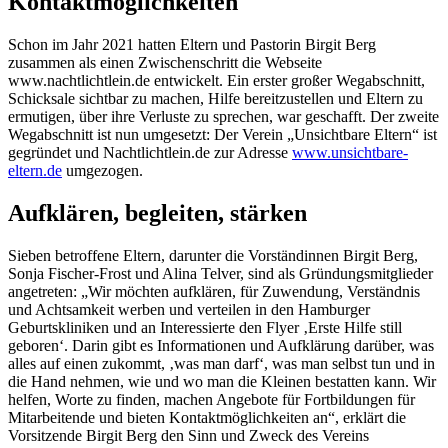
Kontaktmöglichkeiten
Schon im Jahr 2021 hatten Eltern und Pastorin Birgit Berg
zusammen als einen Zwischenschritt die Webseite
www.nachtlichtlein.de entwickelt. Ein erster großer Wegabschnitt,
Schicksale sichtbar zu machen, Hilfe bereitzustellen und Eltern zu
ermutigen, über ihre Verluste zu sprechen, war geschafft. Der zweite
Wegabschnitt ist nun umgesetzt: Der Verein „Unsichtbare Eltern“ ist
gegründet und Nachtlichtlein.de zur Adresse
www.unsichtbare-
eltern.de
umgezogen.
Aufklären, begleiten, stärken
Sieben betroffene Eltern, darunter die Vorständinnen Birgit Berg,
Sonja Fischer-Frost und Alina Telver, sind als Gründungsmitglieder
angetreten: „Wir möchten aufklären, für Zuwendung, Verständnis
und Achtsamkeit werben und verteilen in den Hamburger
Geburtskliniken und an Interessierte den Flyer ‚Erste Hilfe still
geboren‘. Darin gibt es Informationen und Aufklärung darüber, was
alles auf einen zukommt, ‚was man darf‘, was man selbst tun und in
die Hand nehmen, wie und wo man die Kleinen bestatten kann. Wir
helfen, Worte zu finden, machen Angebote für Fortbildungen für
Mitarbeitende und bieten Kontaktmöglichkeiten an“, erklärt die
Vorsitzende Birgit Berg den Sinn und Zweck des Vereins