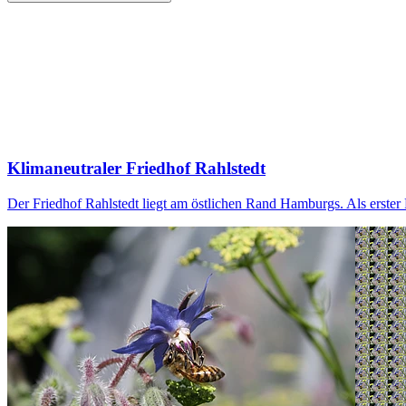
Klimaneutraler Friedhof Rahlstedt
Der Friedhof Rahlstedt liegt am östlichen Rand Hamburgs. Als erster F