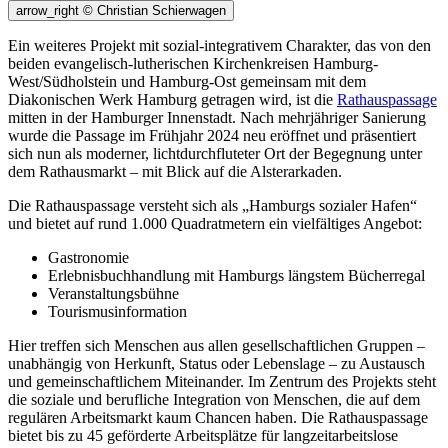
arrow_right
© Christian Schierwagen
Ein weiteres Projekt mit sozial-integrativem Charakter, das von den
beiden evangelisch-lutherischen Kirchenkreisen Hamburg-
West/Südholstein und Hamburg-Ost gemeinsam mit dem
Diakonischen Werk Hamburg getragen wird, ist die
Rathauspassage
mitten in der Hamburger Innenstadt. Nach mehrjähriger Sanierung
wurde die Passage im Frühjahr 2024 neu eröffnet und präsentiert
sich nun als moderner, lichtdurchfluteter Ort der Begegnung unter
dem Rathausmarkt – mit Blick auf die Alsterarkaden.
Die Rathauspassage versteht sich als „Hamburgs sozialer Hafen“
und bietet auf rund 1.000 Quadratmetern ein vielfältiges Angebot:
Gastronomie
Erlebnisbuchhandlung mit Hamburgs längstem Bücherregal
Veranstaltungsbühne
Tourismusinformation
Hier treffen sich Menschen aus allen gesellschaftlichen Gruppen –
unabhängig von Herkunft, Status oder Lebenslage – zu Austausch
und gemeinschaftlichem Miteinander. Im Zentrum des Projekts steht
die soziale und berufliche Integration von Menschen, die auf dem
regulären Arbeitsmarkt kaum Chancen haben. Die Rathauspassage
bietet bis zu 45 geförderte Arbeitsplätze für langzeitarbeitslose