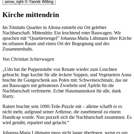
arrow_right
© Yannik Willing
Kirche mittendrin
Im Trinitatis Quartier in Altona entsteht ein Ort gelebter
Nachbarschaft. Mittendrin: Ein leuchtend roter Bauwagen. Wir
sprachen mit “Quartiersengel” Johanna-Maria Lühmann über Kirche
im urbanen Raum und einen Ort der Begegnung und des
Zusammenhalts.
Von Christian Schierwagen
„Udo hat die Puppenstube von Renate wieder zum Leuchten
gebracht. Inge kochte für alle leckere Suppen, und Vegetariern Anna
brachte ihr Gastgeschenk aus Polen mit: Schweineschmalz, das sie
am Bauwagen mit gebratenen Zwiebeln und Äpfeln für die
Nachbarschaft verfeinerte. Echte Hausmannskost für alle, dank
Harry.
Rainer brachte sein 1000-Teile-Puzzle mit – alleine schafft er es
nicht mehr, aufgrund seiner Arthrose, die zunehmend zu einem
Handicap wurde. Nun puzzelt sich die Nachbarschaft zusammen. Es
wird genäht, repariert und gelacht.“
Johanna-Maria Lühmann muss nicht lange überlegen, wenn es um