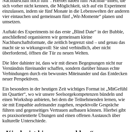
Nachbarschaft hoch fünf“. Hierbei haben fünf Nachbar*innen, die
sich vorher nicht kennen, die Möglichkeit, sich auf ein Experiment
einzulassen, indem sie fünf Monate in die Lebenswelten der anderen
vier eintauchen und gemeinsam fünf „Wir-Momente“ planen und
umsetzen.
Auftakt des Experiments ist das erste „Blind Date“ in der Bubble,
anschließend organisieren wir gemeinsam kleine
Nachbarschaftsformate, die zeitlich begrenzt sind – und genau das
macht sie so wirkungsvoll: Sie sind verbindlich, aber nicht
überfordernd, öffnen die Tür zu neuen Welten.
Die Idee dahinter ist, dass wir mit diesen Begegnungen nicht nur
Verständnis füreinander schaffen, sondern darüber hinaus echte
Verbindungen durch ein bewusstes Miteinander und das Entdecken
neuer Perspektiven.
Ein besonders in der heutigen Zeit wichtiges Format ist „MitGefühl
im Quartier“, wo wir unsere Seelsorgekompetenzen bündeln und
einen Workshop anbieten, bei dem die Teilnehmenden lernen, wie
sie mit Empathie aufeinander zugehen, respektvolle Gespräche
führen und gegenseitiges Vertrauen aufbauen können. Hierbei gibt
es praxisorientierte Übungen und einen offenen Austausch über
kulturelle Unterschiede.