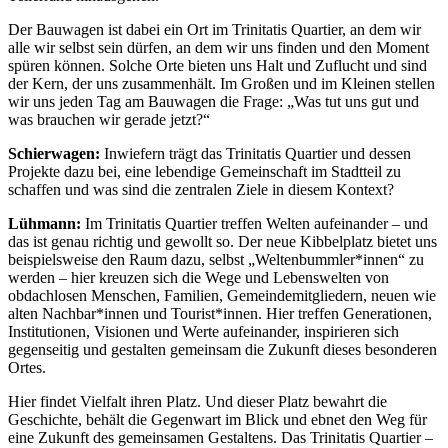
Der Bauwagen ist dabei ein Ort im Trinitatis Quartier, an dem wir
alle wir selbst sein dürfen, an dem wir uns finden und den Moment
spüren können. Solche Orte bieten uns Halt und Zuflucht und sind
der Kern, der uns zusammenhält. Im Großen und im Kleinen stellen
wir uns jeden Tag am Bauwagen die Frage: „Was tut uns gut und
was brauchen wir gerade jetzt?“
Schierwagen:
Inwiefern trägt das Trinitatis Quartier und dessen
Projekte dazu bei, eine lebendige Gemeinschaft im Stadtteil zu
schaffen und was sind die zentralen Ziele in diesem Kontext?
Lühmann:
Im Trinitatis Quartier treffen Welten aufeinander – und
das ist genau richtig und gewollt so. Der neue Kibbelplatz bietet uns
beispielsweise den Raum dazu, selbst „Weltenbummler*innen“ zu
werden – hier kreuzen sich die Wege und Lebenswelten von
obdachlosen Menschen, Familien, Gemeindemitgliedern, neuen wie
alten Nachbar*innen und Tourist*innen. Hier treffen Generationen,
Institutionen, Visionen und Werte aufeinander, inspirieren sich
gegenseitig und gestalten gemeinsam die Zukunft dieses besonderen
Ortes.
Hier findet Vielfalt ihren Platz. Und dieser Platz bewahrt die
Geschichte, behält die Gegenwart im Blick und ebnet den Weg für
eine Zukunft des gemeinsamen Gestaltens. Das Trinitatis Quartier –