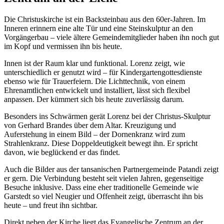
Die Christuskirche ist ein Backsteinbau aus den 60er-Jahren. Im
Inneren erinnern eine alte Tür und eine Steinskulptur an den
Vorgängerbau – viele ältere Gemeindemitglieder haben ihn noch gut
im Kopf und vermissen ihn bis heute.
Innen ist der Raum klar und funktional. Lorenz zeigt, wie
unterschiedlich er genutzt wird – für Kindergartengottesdienste
ebenso wie für Trauerfeiern. Die Lichttechnik, von einem
Ehrenamtlichen entwickelt und installiert, lässt sich flexibel
anpassen. Der kümmert sich bis heute zuverlässig darum.
Besonders ins Schwärmen gerät Lorenz bei der Christus-Skulptur
von Gerhard Brandes über dem Altar. Kreuzigung und
Auferstehung in einem Bild – der Dornenkranz wird zum
Strahlenkranz. Diese Doppeldeutigkeit bewegt ihn. Er spricht
davon, wie beglückend er das findet.
Auch die Bilder aus der tansanischen Partnergemeinde Patandi zeigt
er gern. Die Verbindung besteht seit vielen Jahren, gegenseitige
Besuche inklusive. Dass eine eher traditionelle Gemeinde wie
Garstedt so viel Neugier und Offenheit zeigt, überrascht ihn bis
heute – und freut ihn sichtbar.
Direkt neben der Kirche liegt das Evangelische Zentrum an der