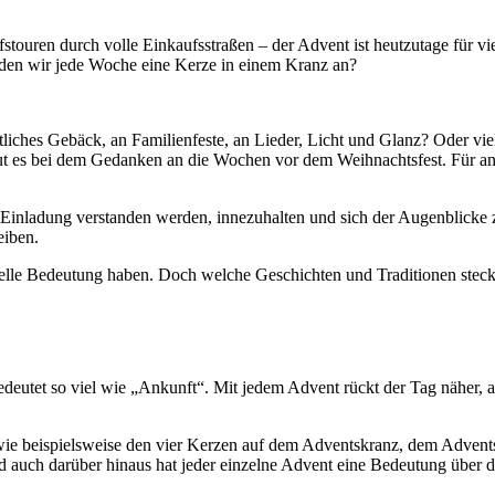
uren durch volle Einkaufsstraßen – der Advent ist heutzutage für viel
nden wir jede Woche eine Kerze in einem Kranz an?
tliches Gebäck, an Familienfeste, an Lieder, Licht und Glanz? Oder v
ut es bei dem Gedanken an die Wochen vor dem Weihnachtsfest. Für and
s Einladung verstanden werden, innezuhalten und sich der Augenblicke 
eiben.
elle Bedeutung haben. Doch welche Geschichten und Traditionen stecke
utet so viel wie „Ankunft“. Mit jedem Advent rückt der Tag näher, au
 wie beispielsweise den vier Kerzen auf dem Adventskranz, dem Advent
 auch darüber hinaus hat jeder einzelne Advent eine Bedeutung über 