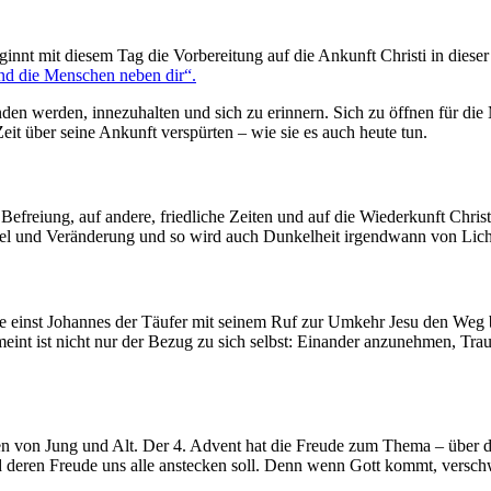
ginnt mit diesem Tag die Vorbereitung auf die Ankunft Christi in diese
und die Menschen neben dir“.
den werden, innezuhalten und sich zu erinnern. Sich zu öffnen für die
eit über seine Ankunft verspürten – wie sie es auch heute tun.
freiung, auf andere, friedliche Zeiten und auf die Wiederkunft Christi
ndel und Veränderung und so wird auch Dunkelheit irgendwann von Lich
ie einst Johannes der Täufer mit seinem Ruf zur Umkehr Jesu den Weg b
t ist nicht nur der Bezug zu sich selbst: Einander anzunehmen, Trau
en von Jung und Alt. Der 4. Advent hat die Freude zum Thema – über d
 und deren Freude uns alle anstecken soll. Denn wenn Gott kommt, versc