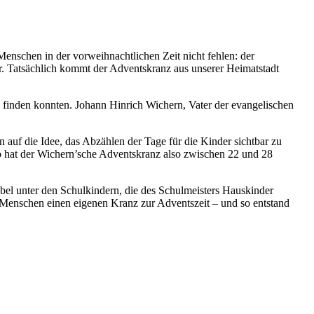
enschen in der vorweihnachtlichen Zeit nicht fehlen: der
r. Tatsächlich kommt der Adventskranz aus unserer Heimatstadt
 finden konnten. Johann Hinrich Wichern, Vater der evangelischen
 auf die Idee, das Abzählen der Tage für die Kinder sichtbar zu
o hat der Wichern’sche Adventskranz also zwischen 22 und 28
Jubel unter den Schulkindern, die des Schulmeisters Hauskinder
enschen einen eigenen Kranz zur Adventszeit – und so entstand