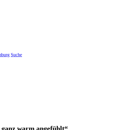
mburg
Suche
l ganz warm angefühlt“