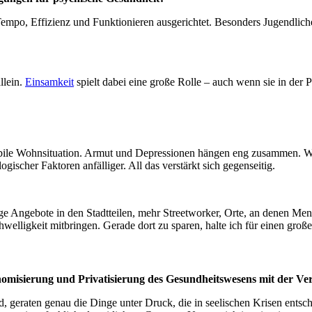
uf Tempo, Effizienz und Funktionieren ausgerichtet. Besonders Jugendli
llein.
Einsamkeit
spielt dabei eine große Rolle – auch wenn sie in der P
nstabile Wohnsituation. Armut und Depressionen hängen eng zusammen. 
scher Faktoren anfälliger. All das verstärkt sich gegenseitig.
e Angebote in den Stadtteilen, mehr Streetworker, Orte, an denen M
welligkeit mitbringen. Gerade dort zu sparen, halte ich für einen große
nomisierung und Privatisierung des Gesundheitswesens mit der V
 geraten genau die Dinge unter Druck, die in seelischen Krisen entsch