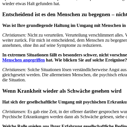
wieder etwas Halt gefunden hat.
Entscheidend ist es den Menschen zu begegnen – nich
Was ist Ihre grundlegende Haltung im Umgang mit Menschen in 
Christiansen:
Nicht zu verurteilen. Verurteilung verschlimmert alle
weiter zurück. Für mich ist entscheidend, dem Menschen zu begegnen
annehmen, ohne ihn auf seine Symptome zu reduzieren.
In extremen Situationen fällt es besonders schwer, nicht vorschn
Menschen angegriffen
hat. Wie blicken Sie auf solche Ereignisse?
Christiansen:
Solche Situationen lösen verständlicherweise Angst aus
gleichgesetzt werden. Die allermeisten Menschen, die psychisch erkrank
die Situation.
Wenn Krankheit wieder als Schwäche gesehen wird
Hat sich der gesellschaftliche Umgang mit psychischen Erkrank
Christiansen:
Es gab eine Zeit, in der offener darüber gesprochen wur
Psychische Erkrankungen werden dann als Schwäche gelesen, siehe die 
Welche Rolle spielen aus Ihrer Erfahrung gesellschaftliche Bedi