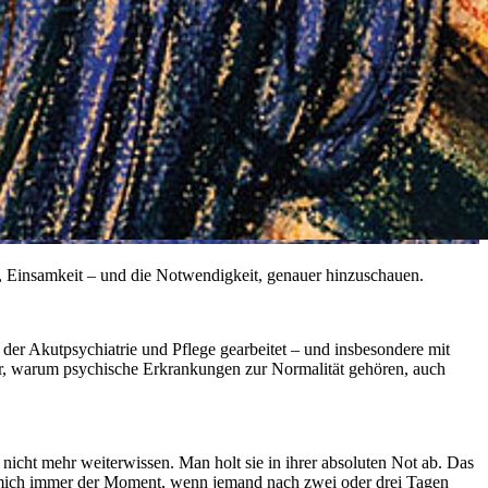
 Einsamkeit – und die Notwendigkeit, genauer hinzuschauen.
der Akutpsychiatrie und Pflege gearbeitet – und insbesondere mit
ber, warum psychische Erkrankungen zur Normalität gehören, auch
icht mehr weiterwissen. Man holt sie in ihrer absoluten Not ab. Das
r mich immer der Moment, wenn jemand nach zwei oder drei Tagen