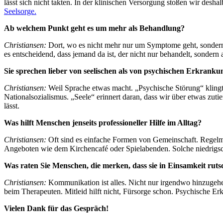
lässt sich nicht takten. In der klinischen Versorgung stoßen wir desh
Seelsorge.
Ab welchem Punkt geht es um mehr als Behandlung?
Christiansen:
Dort, wo es nicht mehr nur um Symptome geht, sondern u
es entscheidend, dass jemand da ist, der nicht nur behandelt, sondern 
Sie sprechen lieber von seelischen als von psychischen Erkran
Christiansen:
Weil Sprache etwas macht. „Psychische Störung“ klingt 
Nationalsozialismus. „Seele“ erinnert daran, dass wir über etwas zuti
lässt.
Was hilft Menschen jenseits professioneller Hilfe im Alltag?
Christiansen:
Oft sind es einfache Formen von Gemeinschaft. Regelmä
Angeboten wie dem Kirchencafé oder Spielabenden. Solche niedrigs
Was raten Sie Menschen, die merken, dass sie in Einsamkeit rut
Christiansen:
Kommunikation ist alles. Nicht nur irgendwo hinzugehe
beim Therapeuten. Mitleid hilft nicht, Fürsorge schon. Psychische Er
Vielen Dank für das Gespräch!