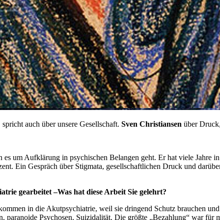
 spricht auch über unsere Gesellschaft.
Sven Christiansen
über Druck,
 es um Aufklärung in psychischen Belangen geht. Er hat viele Jahre in 
Dozent. Ein Gespräch über Stigmata, gesellschaftlichen Druck und darü
trie gearbeitet –Was hat diese Arbeit Sie gelehrt?
mmen in die Akutpsychiatrie, weil sie dringend Schutz brauchen und n
n, paranoide Psychosen, Suizidalität. Die größte „Bezahlung“ war fü