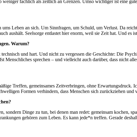
alb weniger fachlich als zeitlich an Grenzen. Umso wichtiger ist eine g
ms Leben an sich. Um Sinnfragen, um Schuld, um Verlust. Da reicht ps
auch aushält. Seelsorge entlastet hier enorm, weil sie Zeit hat. Und es 
kungen. Warum?
technisch und hart. Und nicht zu vergessen die Geschichte: Die Psychi
efst Menschliches sprechen – und vielleicht auch darüber, dass nicht a
ßige Treffen, gemeinsames Zeitverbringen, ohne Erwartungsdruck. Ich
chwelligen Formen verhindern, dass Menschen sich zurückziehen und 
schen?
n, sondern Dinge zu tun, bei denen man redet: gemeinsam kochen, spaz
krankungen gehören zum Leben. Es kann jede*n treffen. Gerade deshalb 