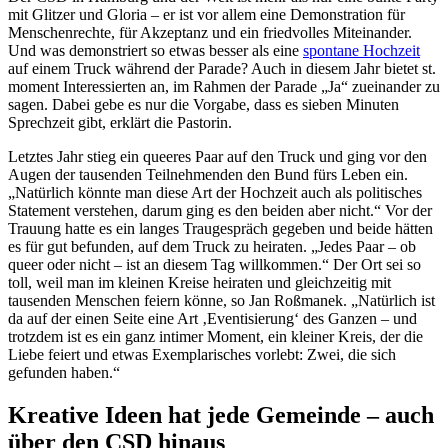
mit Glitzer und Gloria – er ist vor allem eine Demonstration für
Menschenrechte, für Akzeptanz und ein friedvolles Miteinander.
Und was demonstriert so etwas besser als eine
spontane Hochzeit
auf einem Truck während der Parade? Auch in diesem Jahr bietet st.
moment Interessierten an, im Rahmen der Parade „Ja“ zueinander zu
sagen. Dabei gebe es nur die Vorgabe, dass es sieben Minuten
Sprechzeit gibt, erklärt die Pastorin.
Letztes Jahr stieg ein queeres Paar auf den Truck und ging vor den
Augen der tausenden Teilnehmenden den Bund fürs Leben ein.
„Natürlich könnte man diese Art der Hochzeit auch als politisches
Statement verstehen, darum ging es den beiden aber nicht.“ Vor der
Trauung hatte es ein langes Traugespräch gegeben und beide hätten
es für gut befunden, auf dem Truck zu heiraten. „Jedes Paar – ob
queer oder nicht – ist an diesem Tag willkommen.“ Der Ort sei so
toll, weil man im kleinen Kreise heiraten und gleichzeitig mit
tausenden Menschen feiern könne, so Jan Roßmanek. „Natürlich ist
da auf der einen Seite eine Art ‚Eventisierung‘ des Ganzen – und
trotzdem ist es ein ganz intimer Moment, ein kleiner Kreis, der die
Liebe feiert und etwas Exemplarisches vorlebt: Zwei, die sich
gefunden haben.“
Kreative Ideen hat jede Gemeinde – auch
über den CSD hinaus