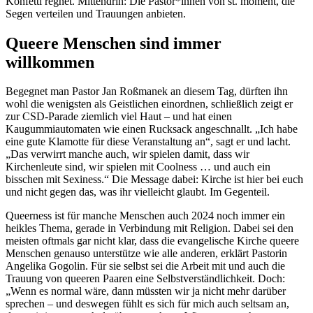
Konfetti regnet. Mittendrin: Die Pastor*innen von st. moment, die
Segen verteilen und Trauungen anbieten.
Queere Menschen sind immer
willkommen
Begegnet man Pastor Jan Roßmanek an diesem Tag, dürften ihn
wohl die wenigsten als Geistlichen einordnen, schließlich zeigt er
zur CSD-Parade ziemlich viel Haut – und hat einen
Kaugummiautomaten wie einen Rucksack angeschnallt. „Ich habe
eine gute Klamotte für diese Veranstaltung an“, sagt er und lacht.
„Das verwirrt manche auch, wir spielen damit, dass wir
Kirchenleute sind, wir spielen mit Coolness … und auch ein
bisschen mit Sexiness.“ Die Message dabei: Kirche ist hier bei euch
und nicht gegen das, was ihr vielleicht glaubt. Im Gegenteil.
Queerness ist für manche Menschen auch 2024 noch immer ein
heikles Thema, gerade in Verbindung mit Religion. Dabei sei den
meisten oftmals gar nicht klar, dass die evangelische Kirche queere
Menschen genauso unterstütze wie alle anderen, erklärt Pastorin
Angelika Gogolin. Für sie selbst sei die Arbeit mit und auch die
Trauung von queeren Paaren eine Selbstverständlichkeit. Doch:
„Wenn es normal wäre, dann müssten wir ja nicht mehr darüber
sprechen – und deswegen fühlt es sich für mich auch seltsam an,