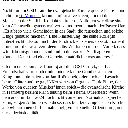
Nicht nur am CSD traut die evangelische Kirche queere Paare – und
nicht nur
st. Moment
kommt auf kreative Ideen, um mit den
Menschen der Stadt in Kontakt zu treten. „Aktionen wie diese sind
kein Alleinstellungsmerkmal von st. moment“, macht der Pastor klar.
„Es gibt so viele Gemeinden in der Stadt, die rausgehen und solche
Dinge genauso machen.“ Eine Klarstellung, die seine Kollegin
unterstreicht: „Es soll nicht der Eindruck entstehen, dass st. moment
immer nur die kreativen Ideen hätte. Wir haben nur den Vorteil, dass
wir nicht ortsgebunden sind und in der ganzen Stadt agieren
können. Das ist bei einer Gemeinde natürlich etwas anderes.“
Ob nun eine spontane Trauung auf dem CSD-Truck, ein Paar
Freundschaftsarmbänder oder andere kleine Goodies aus dem
Kaugummiautomaten von Jan Roßmanek, oder auch ein Besuch
beim „Glitter and be gay!“-Konzert von Organist Tjark Pinne, der
Werke von queeren Musiker*innen spielt – die evangelische Kirche
in Hamburg bezieht klar Stellung beim Thema Queerness: Wenn
man auch im Jahr 2024 noch nicht von einer „Normalität“ sprechen
kann, zeigen Aktionen wie diese, dass bei der evangelischen Kirche
alle willkommen sind – unabhängig von sexueller Orientierung und
Geschlechtsidentität.