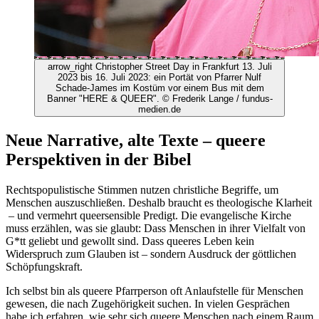
arrow_right
Christopher Street Day in Frankfurt 13. Juli
2023 bis 16. Juli 2023: ein Portät von Pfarrer Nulf
Schade-James im Kostüm vor einem Bus mit dem
Banner "HERE & QUEER".
© Frederik Lange / fundus-
medien.de
Neue Narrative, alte Texte – queere
Perspektiven in der Bibel
Rechtspopulistische Stimmen nutzen christliche Begriffe, um
Menschen auszuschließen. Deshalb braucht es theologische Klarheit
– und vermehrt queersensible Predigt. Die evangelische Kirche
muss erzählen, was sie glaubt: Dass Menschen in ihrer Vielfalt von
G*tt geliebt und gewollt sind. Dass queeres Leben kein
Widerspruch zum Glauben ist – sondern Ausdruck der göttlichen
Schöpfungskraft.
Ich selbst bin als queere Pfarrperson oft Anlaufstelle für Menschen
gewesen, die nach Zugehörigkeit suchen. In vielen Gesprächen
habe ich erfahren, wie sehr sich queere Menschen nach einem Raum