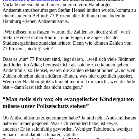
Vorfälle untersucht und unter anderem vom Hamburger
Antisemitismusbeauftragten Stefan Hensel initiiert wurde, kommt zu
einem anderen Befund: 77 Prozent aller Jüdinnen und Juden in
Hamburg erleben Antisemitismus.
„Wir müssen uns fragen, warum die Zahlen so niedrig sind“ wirft
Stefan Hensel in den Raum – eine Frage, die angesichts der
Studienergebnisse zunächst irritiert. Denn wie können Zahlen von
77 Prozent ‚niedrig‘ sein?
Dass es ‚nur‘ 77 Prozent sind, liegt daran, „weil sich viele Jüdinnen
und Juden im Alltag bewusst nicht als solche zu erkennen geben.“
Andernfalls, so Hensel, wären die Zahlen eklatant höher. „Und weil
Zahlen ohnehin nicht erklären können, was hier eigentlich passiert.
Wenn der Nachbar plötzlich nicht mehr mit dir spricht, weil du Jude
bist – dann lässt sich das nicht anzeigen.“
“Man stelle sich vor, ein evangelischer Kindergarten
müsste unter Polizeischutz stehen”
Ob Antisemitismus zugenommen habe? Ja und nein. Antisemitismus
habe es immer gegeben. Was sich verändert habe, ist etwas
anderes
:
Er ist salonfähig geworden. Weniger Tabubruch, weniger
Scham – und damit sichtbarer, sagt die