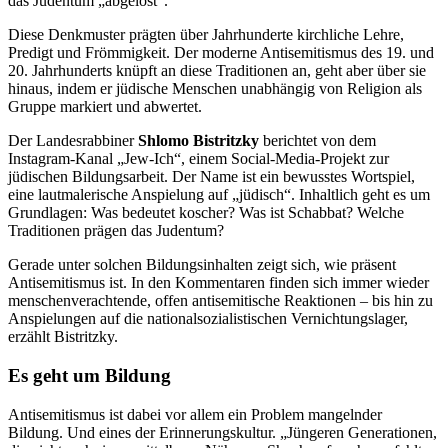
das Judentum „abgelöst“.
Diese Denkmuster prägten über Jahrhunderte kirchliche Lehre,
Predigt und Frömmigkeit. Der moderne Antisemitismus des 19. und
20. Jahrhunderts knüpft an diese Traditionen an, geht aber über sie
hinaus, indem er jüdische Menschen unabhängig von Religion als
Gruppe markiert und abwertet.
Der Landesrabbiner
Shlomo Bistritzky
berichtet von dem
Instagram-Kanal „Jew-Ich“, einem Social-Media-Projekt zur
jüdischen Bildungsarbeit. Der Name ist ein bewusstes Wortspiel,
eine lautmalerische Anspielung auf „jüdisch“. Inhaltlich geht es um
Grundlagen: Was bedeutet koscher? Was ist Schabbat? Welche
Traditionen prägen das Judentum?
Gerade unter solchen Bildungsinhalten zeigt sich, wie präsent
Antisemitismus ist. In den Kommentaren finden sich immer wieder
menschenverachtende, offen antisemitische Reaktionen – bis hin zu
Anspielungen auf die nationalsozialistischen Vernichtungslager,
erzählt Bistritzky.
Es geht um Bildung
Antisemitismus ist dabei vor allem ein Problem mangelnder
Bildung. Und eines der Erinnerungskultur. „Jüngeren Generationen,