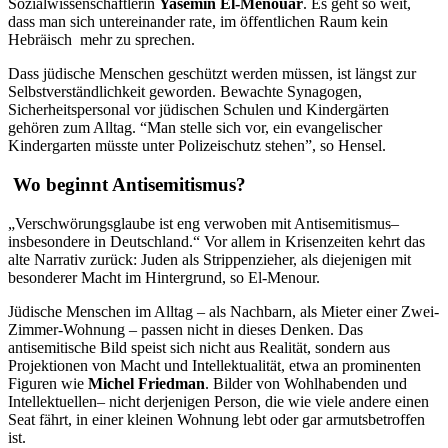
Sozialwissenschaftlerin
Yasemin El-Menouar
. Es geht so weit,
dass man sich untereinander rate, im öffentlichen Raum kein
Hebräisch mehr zu sprechen.
Dass jüdische Menschen geschützt werden müssen, ist längst zur
Selbstverständlichkeit geworden. Bewachte Synagogen,
Sicherheitspersonal vor jüdischen Schulen und Kindergärten
gehören zum Alltag. “Man stelle sich vor, ein evangelischer
Kindergarten müsste unter Polizeischutz stehen”, so Hensel.
Wo beginnt Antisemitismus?
„Verschwörungsglaube ist eng verwoben mit Antisemitismus–
insbesondere in Deutschland.“ Vor allem in Krisenzeiten kehrt das
alte Narrativ zurück: Juden als Strippenzieher, als diejenigen mit
besonderer Macht im Hintergrund, so El-Menour.
Jüdische Menschen im Alltag – als Nachbarn, als Mieter einer Zwei-
Zimmer-Wohnung – passen nicht in dieses Denken. Das
antisemitische Bild speist sich nicht aus Realität, sondern aus
Projektionen von Macht und Intellektualität, etwa an prominenten
Figuren wie
Michel Friedman
. Bilder von Wohlhabenden und
Intellektuellen– nicht derjenigen Person, die wie viele andere einen
Seat fährt, in einer kleinen Wohnung lebt oder gar armutsbetroffen
ist.