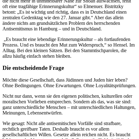
die nicht mehr in unmittelbarer Nähe zur Shoah aufwachsen, fehlt
oft eine tragfähige Erinnerungskultur“ so Elmenuer. Bistritzky
betont: „Es ist wichtig und richtig, dass es in Deutschland einen
zentralen Gedenktag wie den 27. Januar gibt.“ Aber das allein
ändere nichts am grundsätzlichen Problem des herrschenden
Antisemitismus in Hamburg – und in Deutschland.
„Es braucht eine lebendige Erinnerungskultur – als fortlaufenden
Prozess. Und es braucht den Mut zum Widerspruch,“ so Hensel. Im
Alltag. Bei den kleinen Sätzen. Bei den Stammtischparolen, die
allzu häufig einfach stehen bleiben.
Die entscheidende Frage
Möchte diese Gesellschaft, dass Jüdinnen und Juden hier leben?
Ohne Bedingungen. Ohne Erwartungen. Ohne Loyalitätsprüfungen.
Nicht nur dann, wenn sie den eigenen politischen, kulturellen oder
moralischen Vorlieben entsprechen. Sondern als das, was sie sind:
ganz unterschiedliche Menschen – mit unterschiedlichen Haltungen,
Meinungen, Lebensentwürfen.
Wie gesagt: Nicht alle antisemitischen Vorfälle sind strafbare,
rechtlich greifbare Taten. Deshalb braucht es vor allem
gesellschaftlichen Willen. Gesetze allein reichen nicht. Es braucht