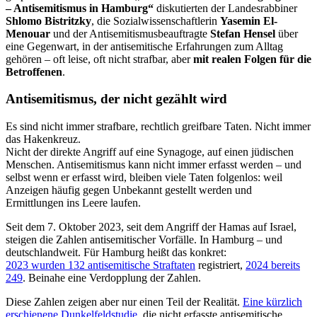
– Antisemitismus in Hamburg“
diskutierten der Landesrabbiner
Shlomo Bistritzky
, die Sozialwissenschaftlerin
Yasemin El-
Menouar
und der Antisemitismusbeauftragte
Stefan Hensel
über
eine Gegenwart, in der antisemitische Erfahrungen zum Alltag
gehören – oft leise, oft nicht strafbar, aber
mit realen Folgen für die
Betroffenen
.
Antisemitismus, der nicht gezählt wird
Es sind nicht immer strafbare, rechtlich greifbare Taten. Nicht immer
das Hakenkreuz.
Nicht der direkte Angriff auf eine Synagoge, auf einen jüdischen
Menschen. Antisemitismus kann nicht immer erfasst werden – und
selbst wenn er erfasst wird, bleiben viele Taten folgenlos: weil
Anzeigen häufig gegen Unbekannt gestellt werden und
Ermittlungen ins Leere laufen.
Seit dem 7. Oktober 2023, seit dem Angriff der Hamas auf Israel,
steigen die Zahlen antisemitischer Vorfälle. In Hamburg – und
deutschlandweit. Für Hamburg heißt das konkret:
2023 wurden 132 antisemitische Straftaten
registriert,
2024 bereits
249
. Beinahe eine Verdopplung der Zahlen.
Diese Zahlen zeigen aber nur einen Teil der Realität.
Eine kürzlich
erschienene Dunkelfeldstudie,
die nicht erfasste antisemitische