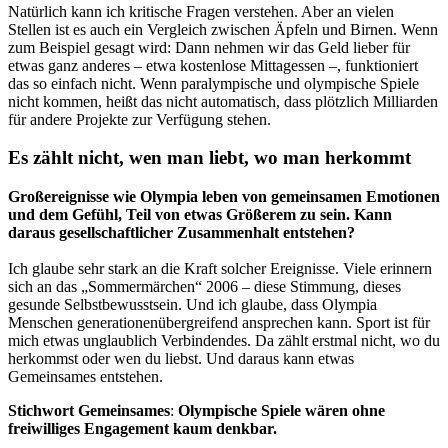
Natürlich kann ich kritische Fragen verstehen. Aber an vielen
Stellen ist es auch ein Vergleich zwischen Äpfeln und Birnen. Wenn
zum Beispiel gesagt wird: Dann nehmen wir das Geld lieber für
etwas ganz anderes – etwa kostenlose Mittagessen –, funktioniert
das so einfach nicht. Wenn paralympische und olympische Spiele
nicht kommen, heißt das nicht automatisch, dass plötzlich Milliarden
für andere Projekte zur Verfügung stehen.
Es zählt nicht, wen man liebt, wo man herkommt
Großereignisse wie Olympia leben von gemeinsamen Emotionen
und dem Gefühl, Teil von etwas Größerem zu sein. Kann
daraus gesellschaftlicher Zusammenhalt entstehen?
Ich glaube sehr stark an die Kraft solcher Ereignisse. Viele erinnern
sich an das „Sommermärchen“ 2006 – diese Stimmung, dieses
gesunde Selbstbewusstsein. Und ich glaube, dass Olympia
Menschen generationenübergreifend ansprechen kann. Sport ist für
mich etwas unglaublich Verbindendes. Da zählt erstmal nicht, wo du
herkommst oder wen du liebst. Und daraus kann etwas
Gemeinsames entstehen.
Stichwort Gemeinsames
:
Olympische Spiele wären ohne
freiwilliges Engagement kaum denkbar.